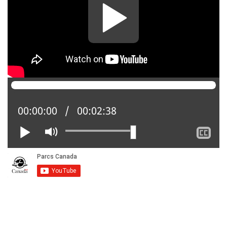
Position actuelle :
00:00:00
Temps total :
00:02:38
Lire
Activer
Af
le
le
mode
so
muet
tit