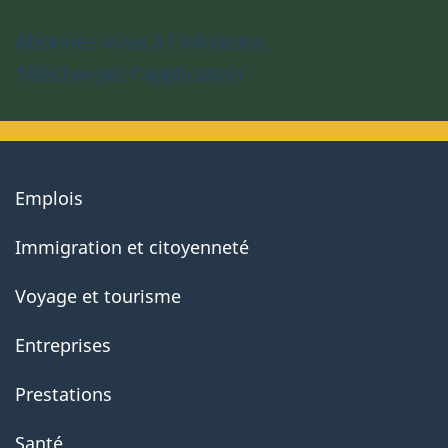
Abonnez-vous à l’infolettre
Téléchargez l’application
About
Emplois
government
Immigration et citoyenneté
Voyage et tourisme
Entreprises
Prestations
Santé