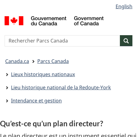
Sélection
English
Passer
Passer
Passer
de
au
à
à
G
contenu
« Au
la
la
d
principal
sujet
version
C
langue
du
HTML
/
Reserche
S
Res
gouvernement »
simplifiée
G
w
o
Vous
C
Canada.ca
Parcs Canada
êtes
ici&nbsp;:
Lieux historiques nationaux
Lieu historique national de la Redoute-York
Intendance et gestion
Qu’est-ce qu’un plan directeur?
Le plan directeur est un instrument essentiel qui