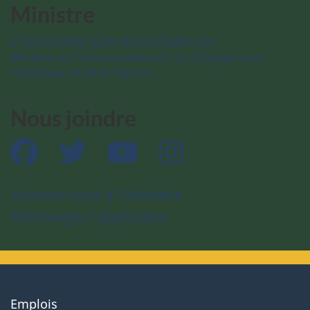
Ministre
L’honorable Julie Aviva Dabrusin
Ministre de l’Environnement, du Changement
climatique et de la Nature
Nous joindre
Facebook
Twitter
YouTube
Instagram
Abonnez-vous à l’infolettre
Téléchargez l’application
About
Emplois