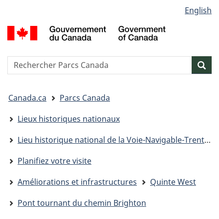
Sélection
English
Passer
Passer
Passer
de
au
à
à
G
contenu
« Au
la
la
d
principal
sujet
version
C
langue
du
HTML
/
Reserche
S
Res
gouvernement »
simplifiée
G
w
o
Vous
C
Canada.ca
Parcs Canada
êtes
ici&nbsp;:
Lieux historiques nationaux
Lieu historique national de la Voie-Navigable-Trent-Severn
Planifiez votre visite
Améliorations et infrastructures
Quinte West
Pont tournant du chemin Brighton