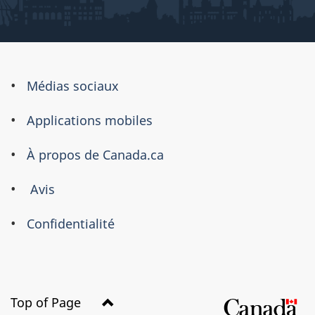
À
Médias sociaux
propos
Applications mobiles
de
ce
À propos de Canada.ca
site
Avis
Confidentialité
Top of Page