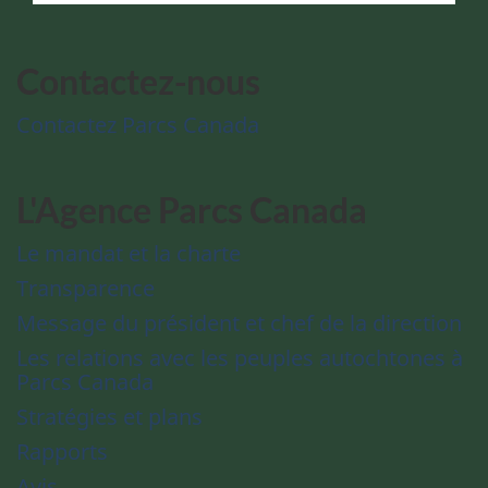
Contactez-nous
Contactez Parcs Canada
L'Agence Parcs Canada
Le mandat et la charte
Transparence
Message du président et chef de la direction
Les relations avec les peuples autochtones à
Parcs Canada
Stratégies et plans
Rapports
Avis