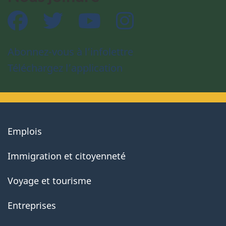
Facebook
Twitter
YouTube
Instagram
Abonnez-vous à l’infolettre
Téléchargez l’application
About
Emplois
government
Immigration et citoyenneté
Voyage et tourisme
Entreprises