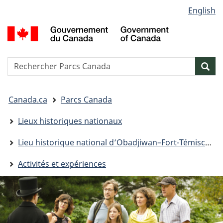
Sélection
English
Passer
Passer
Passer
de
au
à
à
G
contenu
« Au
la
la
d
principal
sujet
version
C
langue
du
HTML
/
Reserche
S
Res
gouvernement »
simplifiée
G
w
o
Vous
C
Canada.ca
Parcs Canada
êtes
ici&nbsp;:
Lieux historiques nationaux
Lieu historique national d’Obadjiwan–Fort-Témiscamingue
Activités et expériences