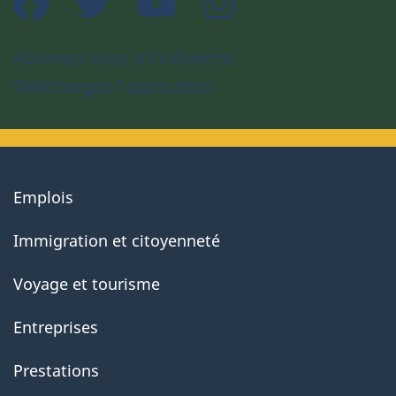
Abonnez-vous à l’infolettre
Téléchargez l’application
About
Emplois
government
Immigration et citoyenneté
Voyage et tourisme
Entreprises
Prestations