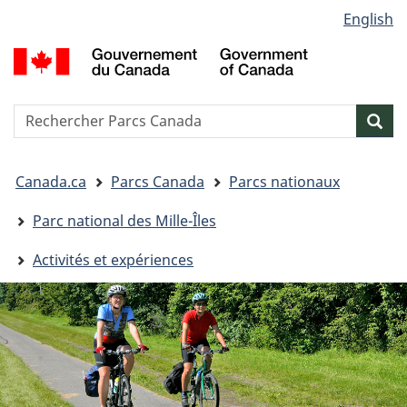
Sélection
English
Passer
Passer
Passer
de
au
à
à
G
contenu
« Au
la
la
d
principal
sujet
version
C
langue
du
HTML
/
Reserche
S
Res
gouvernement »
simplifiée
G
w
o
Vous
C
Canada.ca
Parcs Canada
Parcs nationaux
êtes
ici&nbsp;:
Parc national des Mille-Îles
Activités et expériences