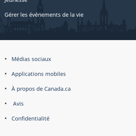
Gérer les événements de la vie
À
Médias sociaux
propos
Applications mobiles
de
ce
À propos de Canada.ca
site
Avis
Confidentialité