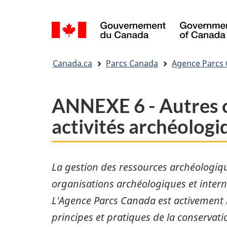
Sélection
de
la
Vous
langue
Canada.ca
Parcs Canada
Agence Parcs
êtes
ici&nbsp;:
ANNEXE 6 - Autres o
activités archéologi
La gestion des ressources archéologiqu
organisations archéologiques et intern
L'Agence Parcs Canada est activement i
principes et pratiques de la conservati