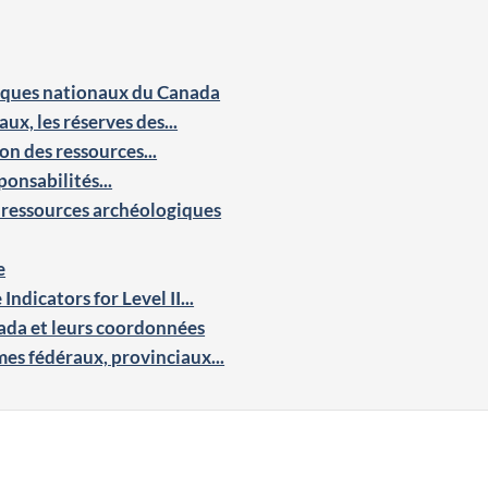
oriques nationaux du Canada
ux, les réserves des...
on des ressources...
ponsabilités...
e ressources archéologiques
e
ndicators for Level II...
da et leurs coordonnées
es fédéraux, provinciaux...