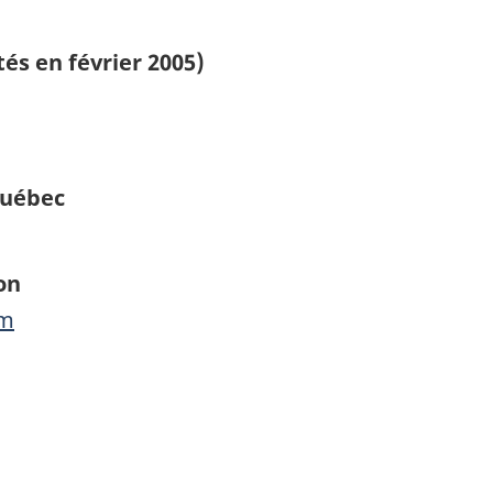
tés en février 2005)
Québec
on
om