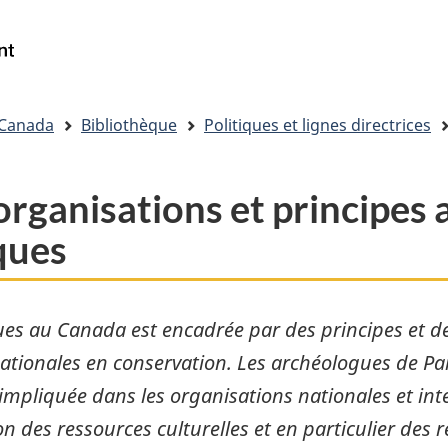
Passer
Passer
Passer
au
à
à
Gouvernement
Reserche
contenu
« Au
la
du
principal
sujet
version
Canada
du
HTML
/
 Canada
Bibliothèque
Politiques et lignes directrices
gouvernement »
simplifiée
Government
of
Canada
rganisations et principes 
ques
es au Canada est encadrée par des principes et des
ationales en conservation. Les archéologues de Pa
mpliquée dans les organisations nationales et inte
on des ressources culturelles et en particulier des