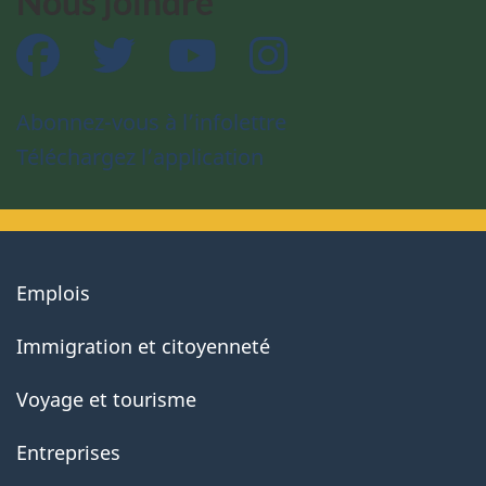
Nous joindre
Facebook
Twitter
YouTube
Instagram
Abonnez-vous à l’infolettre
Téléchargez l’application
About
Emplois
government
Immigration et citoyenneté
Voyage et tourisme
Entreprises