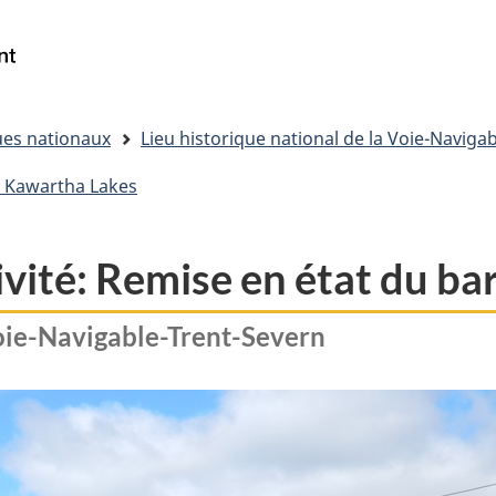
Passer
Passer
Passer
au
à
à
Gouvernement
Reserche
contenu
« Au
la
du
principal
sujet
version
Canada
du
HTML
/
ues nationaux
Lieu historique national de la Voie-Naviga
gouvernement »
simplifiée
Government
de Kawartha Lakes
of
Canada
ctivité: Remise en état du 
Voie-Navigable-Trent-Severn