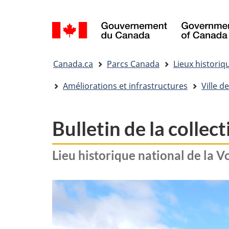
Sélection
de
la
Vous
langue
Canada.ca
Parcs Canada
Lieux historiq
êtes
ici&nbsp;:
Améliorations et infrastructures
Ville 
Bulletin de la colle
Lieu historique national de la 