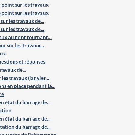
point sur les travaux
point sur les travaux
 sur les travaux de...
 sur les travaux de...
vaux au pont tournant...
our sur les travaux...
aux
estions et réponses
travaux de...
les travaux (janvier...
ns en place pendant la...
re
en état du barrage de...
uction
en état du barrage de...
itation du barrage de...
nt tournant de Bobcaygeon