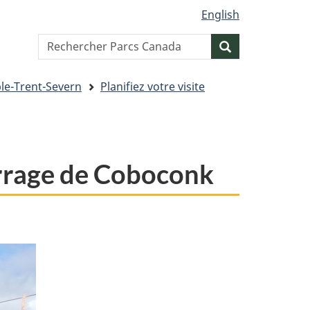
English
Search
Resercher
website
ble-Trent-Severn
Planifiez votre visite
barrage de Coboconk