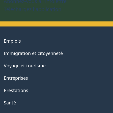
Abonnez-vous à l’infolettre
Téléchargez l’application
About
Emplois
government
Immigration et citoyenneté
Voyage et tourisme
Entreprises
Prestations
Santé