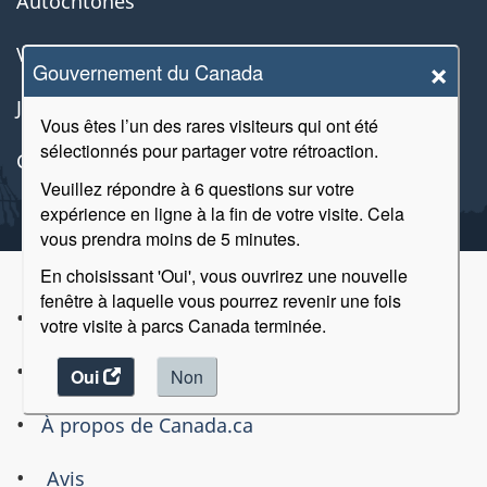
Autochtones
Vétérans et militaires
×
Gouvernement du Canada
Jeunesse
Vous êtes l’un des rares visiteurs qui ont été
sélectionnés pour partager votre rétroaction.
Gérer les événements de la vie
Veuillez répondre à 6 questions sur votre
expérience en ligne à la fin de votre visite. Cela
vous prendra moins de 5 minutes.
En choisissant 'Oui', vous ouvrirez une nouvelle
fenêtre à laquelle vous pourrez revenir une fois
À
Médias sociaux
votre visite à parcs Canada terminée.
propos
Applications mobiles
Oui
accéder
Non
de
au
ce
À propos de Canada.ca
sondage.
site
Avis