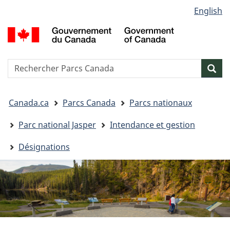
Sélection
English
Passer
Passer
Passer
de
au
à
à
G
contenu
« Au
la
la
d
principal
sujet
version
C
langue
du
HTML
/
Reserche
S
Res
gouvernement »
simplifiée
G
w
o
Vous
C
Canada.ca
Parcs Canada
Parcs nationaux
êtes
ici&nbsp;:
Parc national Jasper
Intendance et gestion
Désignations