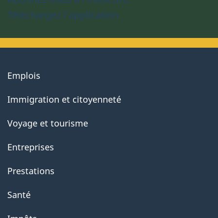
Téléchargez l’application
About
Emplois
government
Immigration et citoyenneté
Voyage et tourisme
Entreprises
Prestations
Santé