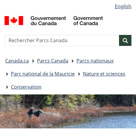
Sélection
English
Passer
Passer
Passer
de
au
à
à
G
contenu
« Au
la
la
d
principal
sujet
version
C
langue
du
HTML
/
Reserche
S
Res
gouvernement »
simplifiée
G
w
o
Vous
C
Canada.ca
Parcs Canada
Parcs nationaux
êtes
ici&nbsp;:
Parc national de la Mauricie
Nature et sciences
Conservation