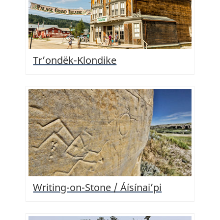
Tr’ondëk-Klondike
Writing-on-Stone / Áísínai’pi