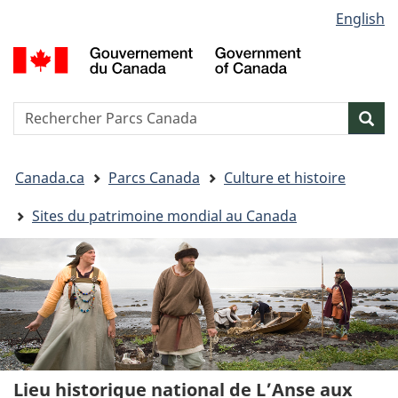
Sélection
English
Passer
Passer
Passer
de
au
à
à
G
contenu
« Au
la
la
d
principal
sujet
version
C
langue
du
HTML
/
Reserche
S
Res
gouvernement »
simplifiée
G
w
o
Vous
C
Canada.ca
Parcs Canada
Culture et histoire
êtes
ici&nbsp;:
Sites du patrimoine mondial au Canada
Lieu historique national de L’Anse aux