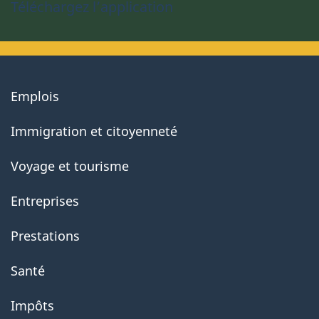
Téléchargez l’application
About
Emplois
government
Immigration et citoyenneté
Voyage et tourisme
Entreprises
Prestations
Santé
Impôts