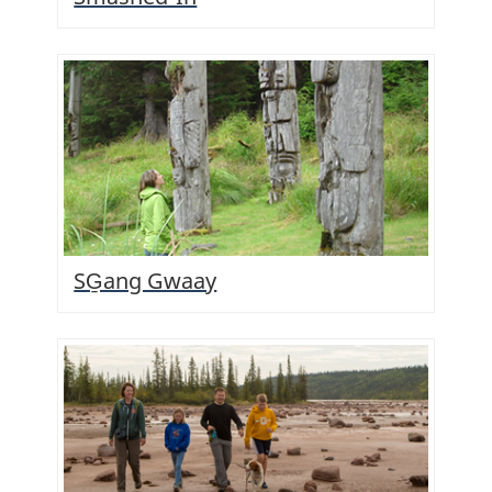
SG̱ang Gwaay