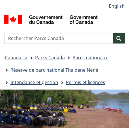
Sélection
English
Passer
Passer
Passer
de
au
à
à
G
contenu
« Au
la
la
d
principal
sujet
version
C
langue
du
HTML
/
Reserche
S
Res
gouvernement »
simplifiée
G
w
o
Vous
C
Canada.ca
Parcs Canada
Parcs nationaux
êtes
ici&nbsp;:
Réserve de parc national Thaıdene Nëné
Intendance et gestion
Permis et licences