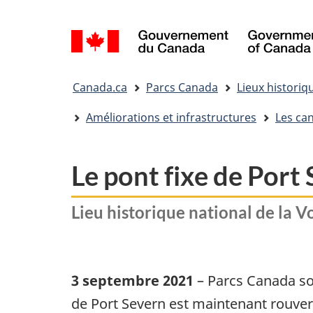
Sélection
de
la
Vous
langue
Canada.ca
Parcs Canada
Lieux historiq
êtes
ici&nbsp;:
Améliorations et infrastructures
Les ca
Le pont fixe de Port
Lieu historique national de la 
3 septembre 2021
– Parcs Canada so
de Port Severn est maintenant rouvert