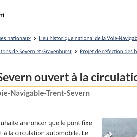
Passer
Passer
Passer
au
à
à
Gouvernement
Reserche
contenu
« Au
la
du
principal
sujet
version
Canada
du
HTML
/
ues nationaux
Lieu historique national de la Voie-Naviga
gouvernement »
simplifiée
Government
ntons de Severn et Gravenhurst
Projet de réfection des 
of
Canada
 Severn ouvert à la circula
Voie-Navigable-Trent-Severn
uhaite annoncer que le pont fixe
 à la circulation automobile. Le