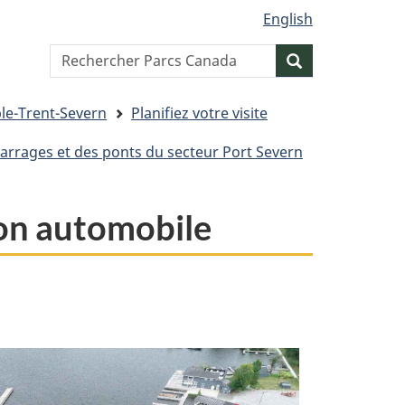
English
Search
Resercher
website
ble-Trent-Severn
Planifiez votre visite
barrages et des ponts du secteur Port Severn
tion automobile