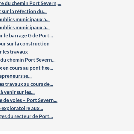
e du chemin Port Severn,...
 sur la réfection du...
publics municipaux à...
publics municipaux à...
 le barrage G de Port...
jour sur la construction
ur les travaux
du chemin Port Severn...
x en cours au pont fixe...
epreneurs se...
es travaux au cours de...
 venir sur les...
de voies – Port Severn...
 exploratoire aux...
es du secteur de Port...