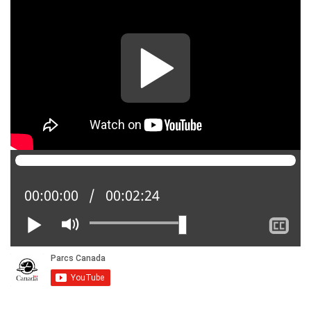
Position actuelle :
00:00:00
Temps total :
00:02:24
Lire
Activer
Af
le
le
mode
so
muet
tit