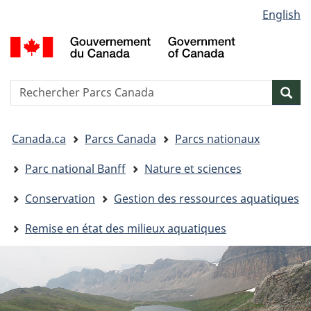
Sélection
English
Passer
Passer
Passer
de
au
à
à
G
contenu
« Au
la
la
d
principal
sujet
version
C
langue
du
HTML
/
Reserche
S
Res
gouvernement »
simplifiée
G
w
o
Vous
C
Canada.ca
Parcs Canada
Parcs nationaux
êtes
ici&nbsp;:
Parc national Banff
Nature et sciences
Conservation
Gestion des ressources aquatiques
Remise en état des milieux aquatiques