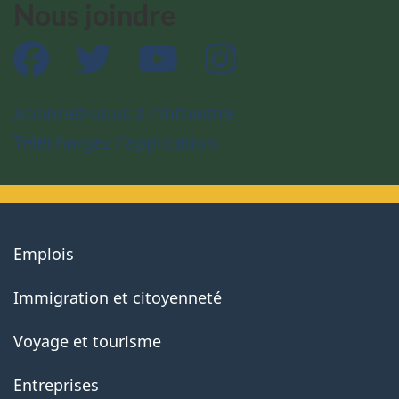
Nous joindre
Facebook
Twitter
YouTube
Instagram
Abonnez-vous à l’infolettre
Téléchargez l’application
About
Emplois
government
Immigration et citoyenneté
Voyage et tourisme
Entreprises