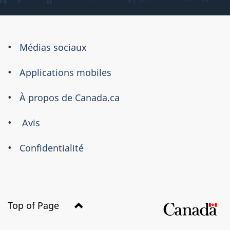
À
Médias sociaux
propos
Applications mobiles
de
ce
À propos de Canada.ca
site
Avis
Confidentialité
Top of Page