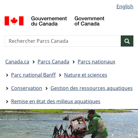
Sélection
English
Passer
Passer
Passer
de
au
à
à
G
contenu
« Au
la
la
d
principal
sujet
version
C
langue
du
HTML
/
Reserche
S
Res
gouvernement »
simplifiée
G
w
o
Vous
C
Canada.ca
Parcs Canada
Parcs nationaux
êtes
ici&nbsp;:
Parc national Banff
Nature et sciences
Conservation
Gestion des ressources aquatiques
Remise en état des milieux aquatiques