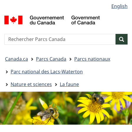
Sélection
English
Passer
Passer
Passer
de
au
à
à
G
contenu
« Au
la
la
d
principal
sujet
version
C
langue
du
HTML
/
Reserche
S
Res
gouvernement »
simplifiée
G
w
o
Vous
C
Canada.ca
Parcs Canada
Parcs nationaux
êtes
ici&nbsp;:
Parc national des Lacs-Waterton
Nature et sciences
La faune