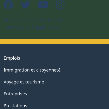
Facebook
Twitter
YouTube
Instagram
Abonnez-vous à l’infolettre
Téléchargez l’application
About
Emplois
government
Immigration et citoyenneté
Voyage et tourisme
Entreprises
Prestations