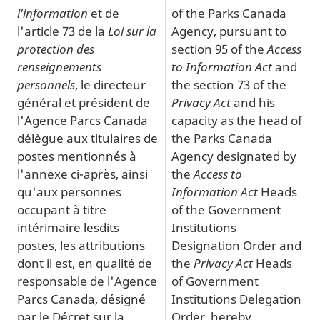
l'information
et de
of the Parks Canada
l'article 73 de la
Loi sur la
Agency, pursuant to
protection des
section 95 of the
Access
renseignements
to Information Act
and
personnels
, le directeur
the section 73 of the
général et président de
Privacy Act
and his
l'Agence Parcs Canada
capacity as the head of
délègue aux titulaires de
the Parks Canada
postes mentionnés à
Agency designated by
l'annexe ci-après, ainsi
the
Access to
qu'aux personnes
Information Act
Heads
occupant à titre
of the Government
intérimaire lesdits
Institutions
postes, les attributions
Designation Order and
dont il est, en qualité de
the
Privacy Act
Heads
responsable de l'Agence
of Government
Parcs Canada, désigné
Institutions Delegation
par le Décret sur la
Order, hereby