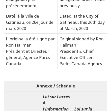
précédemment.
previously.
Daté, à la Ville de
Dated, at the City of
Gatineau, ce 26e jour de
Gatineau, this 26th day
mars 2020
of March, 2020
L'original a été signé par
Original signed by Ron
Ron Hallman
Hallman
Président et Directeur
President & Chief
général, Agence Parcs
Executive Officer,
Canada
Parks Canada Agency
Annexe
/ Schedule
Loi sur l'accès
à
l'information
Loi sur la