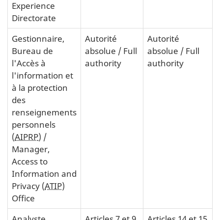
Experience
Directorate
Gestionnaire,
Autorité
Autorité
Bureau de
absolue
/
Full
absolue
/
Full
l'Accès à
authority
authority
l'information et
à la protection
des
renseignements
personnels
(
AIPRP
)
/
Manager,
Access to
Information and
Privacy (
ATIP
)
Office
Analyste
Articles 7 et 9
Articles 14 et 15