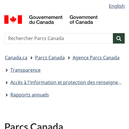
Sélection
English
Passer
Passer
Passer
de
au
à
à
G
contenu
« Au
la
la
d
principal
sujet
version
C
langue
du
HTML
/
Reserche
S
Res
gouvernement »
simplifiée
G
w
o
Vous
C
Canada.ca
Parcs Canada
Agence Parcs Canada
êtes
ici&nbsp;:
Transparence
Accès à l’information et protection des renseignements personnels
Rapports annuels
Parcs Canada