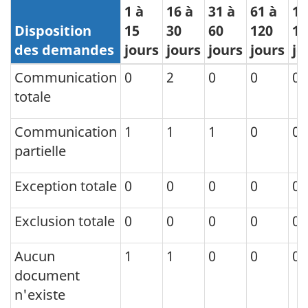
1 à
16 à
31 à
61 à
12
Disposition
15
30
60
120
18
des demandes
jours
jours
jours
jours
jo
Communication
0
2
0
0
0
totale
Communication
1
1
1
0
0
partielle
Exception totale
0
0
0
0
0
Exclusion totale
0
0
0
0
0
Aucun
1
1
0
0
0
document
n'existe