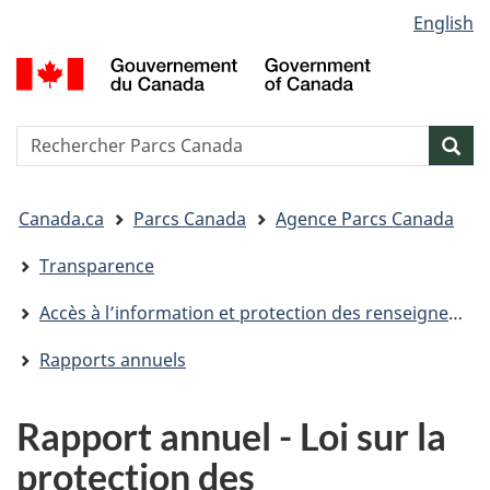
Sélection
English
Passer
Passer
Passer
de
au
à
à
G
contenu
« Au
la
la
d
principal
sujet
version
C
langue
du
HTML
/
Reserche
S
Res
gouvernement »
simplifiée
G
w
o
Vous
C
Canada.ca
Parcs Canada
Agence Parcs Canada
êtes
ici&nbsp;:
Transparence
Accès à l’information et protection des renseignements personnels
Rapports annuels
Rapport annuel - Loi sur la
protection des