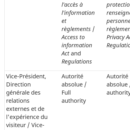
l'accès à
protecti
l'information
renseig
et
personne
règlements
/
règlemen
Access to
Privacy A
information
Regulati
Act
and
Regulations
Vice-Président,
Autorité
Autorité
Direction
absolue /
absolue
générale des
Full
authorit
relations
authority
externes et de
l'expérience du
visiteur /
Vice-