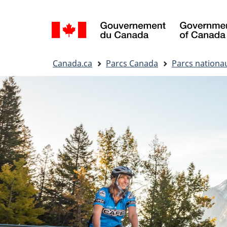
Sélection
de
la
Vous
langue
Canada.ca
Parcs Canada
Parcs nationa
êtes
ici&nbsp;: