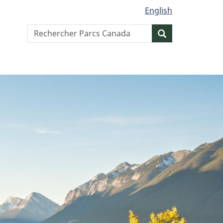
English
Search
Resercher
website