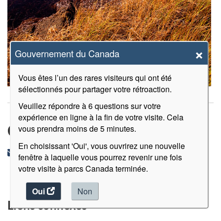
×
Gouvernement du Canada
Vous êtes l’un des rares visiteurs qui ont été
sélectionnés pour partager votre rétroaction.
Veuillez répondre à 6 questions sur votre
expérience en ligne à la fin de votre visite. Cela
Contactez-nous
vous prendra moins de 5 minutes.
En choisissant 'Oui', vous ouvrirez une nouvelle
Courriel
pituamkek@pc.gc.ca
fenêtre à laquelle vous pourrez revenir une fois
:
votre visite à parcs Canada terminée.
Oui
accéder
Non
au
Liens connexes
sondage.