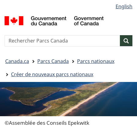
Sélection
English
Passer
Passer
Passer
Passer
de
au
au
à
à
G
Gestionnaire
contenu
« Au
la
la
d
des
principal
sujet
version
C
langue
Invitations
du
HTML
/
Reserche
S
Res
gouvernement »
simplifiée
G
w
o
Vous
C
Canada.ca
Parcs Canada
Parcs nationaux
êtes
ici&nbsp;:
Créer de nouveaux parcs nationaux
©Assemblée des Conseils Epekwitk