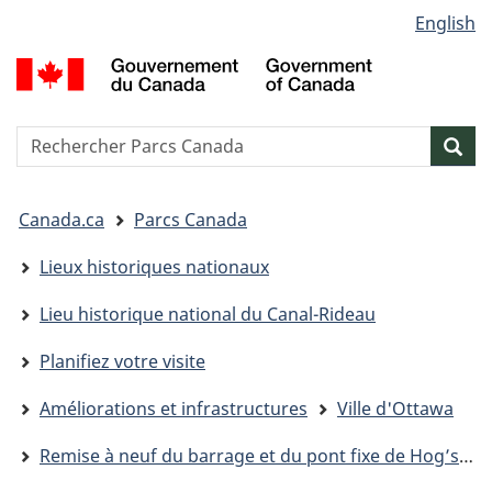
Sélection
English
Passer
Passer
Passer
de
au
à
à
G
contenu
« Au
la
la
d
principal
sujet
version
C
langue
du
HTML
/
Reserche
S
Res
gouvernement »
simplifiée
G
w
o
Vous
C
Canada.ca
Parcs Canada
êtes
ici&nbsp;:
Lieux historiques nationaux
Lieu historique national du Canal-Rideau
Planifiez votre visite
Améliorations et infrastructures
Ville d'Ottawa
Remise à neuf du barrage et du pont fixe de Hog’s Back