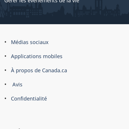
Gérer les événements de la vie
À
Médias sociaux
propos
Applications mobiles
de
ce
À propos de Canada.ca
site
Avis
Confidentialité