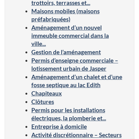
trottoirs, terrasses et...
Maisons mobiles (maisons
préfabriquées)
Aménagement d’un nouvel
immeuble commercial dans la
ville...
Gestion de l’aménagement
Permis d’enseigne commerciale –
lotissement urbain de Jasper
Aménagement d’un chalet et d’une
fosse septique au lac Edith
Chapiteaux
Clôtures
Permis pour les installations
électriques, la plomberie et...
Entreprise à domicile
Activité discrétionnaire – Secteurs