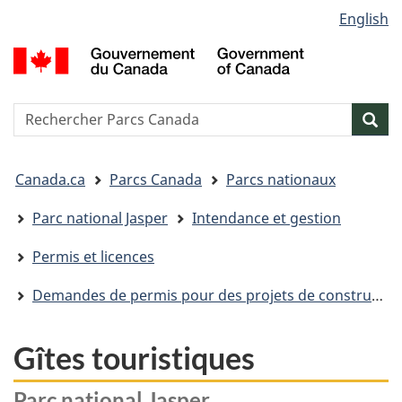
Sélection
English
Passer
Passer
Passer
de
au
à
à
G
contenu
« Au
la
la
d
principal
sujet
version
C
langue
du
HTML
/
Reserche
S
Res
gouvernement »
simplifiée
G
w
o
Vous
C
Canada.ca
Parcs Canada
Parcs nationaux
êtes
ici&nbsp;:
Parc national Jasper
Intendance et gestion
Permis et licences
Demandes de permis pour des projets de construction ou de rénovation dans le parc
Gîtes touristiques
Parc national Jasper